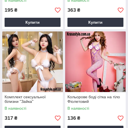
В наявності
В наявності
195
363
₴
₴
Купити
Купити
Комплект сексуальної
Кольорове боді сітка на тіло
білизни "Зайка"
Фіолетовий
В наявності
В наявності
317
136
₴
₴