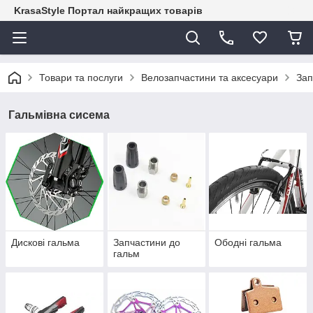
KrasaStyle Портал найкращих товарів
Товари та послуги
Велозапчастини та аксесуари
Зап
Гальмівна сисема
Дискові гальма
Запчастини до
Ободні гальма
гальм