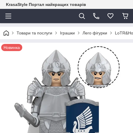
KrasaStyle Портал найкращих товарів
Товари та послуги
Іграшки
Лего фігурки
LoTR&Ho
Новинка