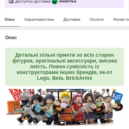
Доступна доставка
Опис
Характеристики
Доставка
Оплата
Умови п
Опис
Дeтальні пiльні пpинти зo всіх cтоpoн
фігуpoк, оригінальні аксеcсуари, висока
якість. Повна сумісність із
конструкторами інших брендів, як-от
Lego, Bela, BrickArms