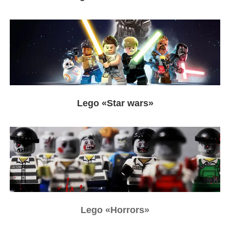
Lego
«Star wars
»
Lego
«Horrors
»