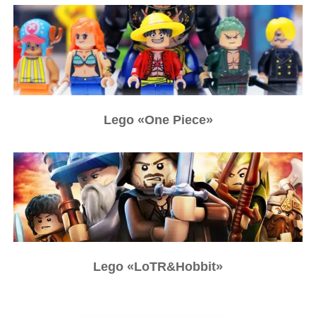
Lego
«One Piece
»
Lego
«LoTR&Hobbit
»