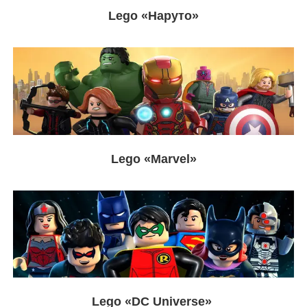
Lego «Наруто»
Lego «Marvel»
Lego
«
DC Universe
»