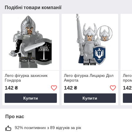
Подібні товари компанії
Лего фігурка захисник
Лего фігурка Лицарю Дол
Лего
Гондора
Амрота
про
142
142
142
₴
₴
Купити
Купити
Про нас
92% позитивних з 89 відгуків за рік