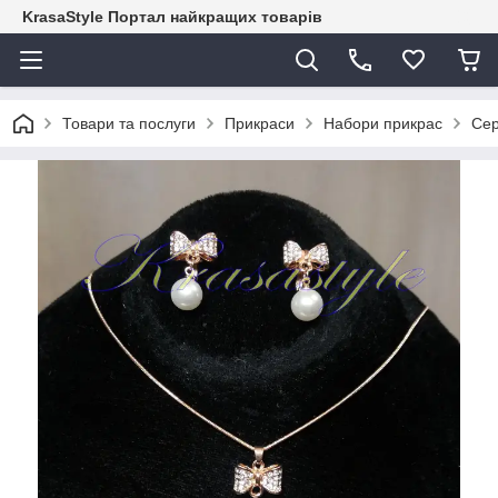
KrasaStyle Портал найкращих товарів
Товари та послуги
Прикраси
Набори прикрас
Сер