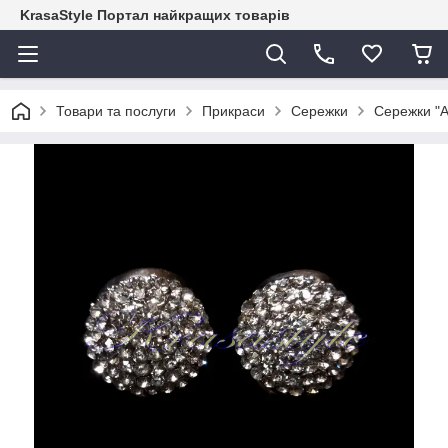
KrasaStyle Портал найкращих товарів
Товари та послуги
Прикраси
Сережки
Сережки "А